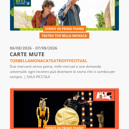
EVENTI IN PRIMO PIANO
TEATRO TOR BELLA MONACA
06/08/2026 - 07/08/2026
CARTE MUTE
TORBELLAMONACATEATROFFFESTIVAL
Due mercanti senza patria, mille mercati e una domanda
universale: ogni incontro può diventare la storia che ci cambia per
sempre. | SALA PICCOLA
EVENTI IN PRIMO PIANO