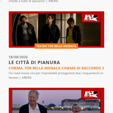
chiede a tutte di sposarlo? | ARENA
TEATRO TOR BELLA MONACA
18/08/2026
LE CITTÀ DI PIANURA
CINEMA
,
TOR BELLA MONACA CINEMA DI RACCORDO 2
Un road movie con per improbabili protagonisti due cinquantenni in
Veneto | ARENA