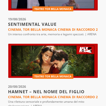
TEATRO TOR BELLA MONACA
19/08/2026
SENTIMENTAL VALUE
CINEMA
,
TOR BELLA MONACA CINEMA DI RACCORDO 2
Un intenso confronto tra arte, memoria e legami spezzati. | ARENA
TEATRO TOR BELLA MONACA
20/08/2026
HAMNET – NEL NOME DEL FIGLIO
CINEMA
,
TOR BELLA MONACA CINEMA DI RACCORDO 2
Una rilettura sensoriale e profondamente umana del mito
shakespeariano. | ARENA